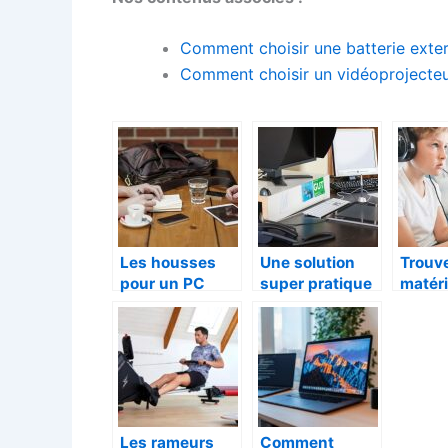
Comment choisir une batterie exter
Comment choisir un vidéoprojecteu
Les housses
Une solution
Trouv
pour un PC
super pratique
matéri
neuf plus
pour vos câbles
gamin
longtemps
au bureau
Les rameurs
Comment