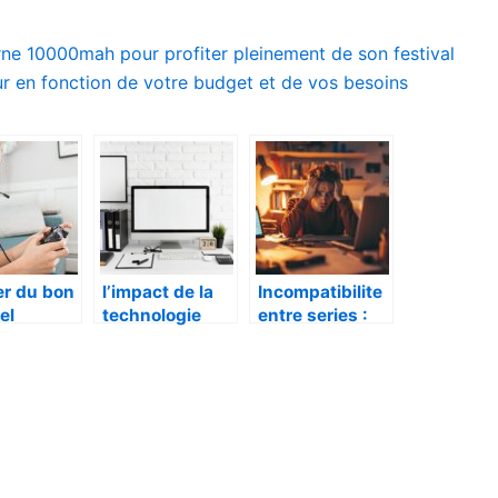
ne 10000mah pour profiter pleinement de son festival
r en fonction de votre budget et de vos besoins
er du bon
l’impact de la
Incompatibilite
el
technologie
entre series :
g !
dans notre
Que faire si
monde
votre chargeur
moderne
d’ordinateur
portable
Packard Bell
Easynote ne
fonctionne pas