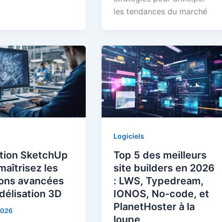
les tendances du marché
s
Logiciels
tion SketchUp
Top 5 des meilleurs
maîtrisez les
site builders en 2026
ions avancées
: LWS, Typedream,
délisation 3D
IONOS, No-code, et
PlanetHoster à la
2026
loupe