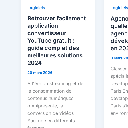
Logiciels
Logiciel
Retrouver facilement
Agence
application
quelle
convertisseur
agenc
YouTube gratuit :
dével
guide complet des
en 20
meilleures solutions
3 mars 2
2024
Classem
20 mars 2026
spéciali
À l'ère du streaming et de
dévelo
la consommation de
Paris En
contenus numériques
dévelo
omniprésente, la
Paris s’
conversion de vidéos
environ
YouTube en différents
formats