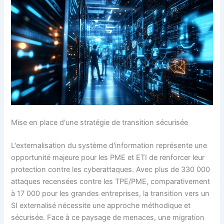
Mise en place d'une stratégie de transition sécurisée
L'externalisation du système d'information représente une
opportunité majeure pour les PME et ETI de renforcer leur
protection contre les cyberattaques. Avec plus de 330 000
attaques recensées contre les TPE/PME, comparativement
à 17 000 pour les grandes entreprises, la transition vers un
SI externalisé nécessite une approche méthodique et
sécurisée. Face à ce paysage de menaces, une migration