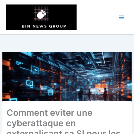
Aller
au
contenu
Comment eviter une
cyberattaque en
externalisant sa SI pour les