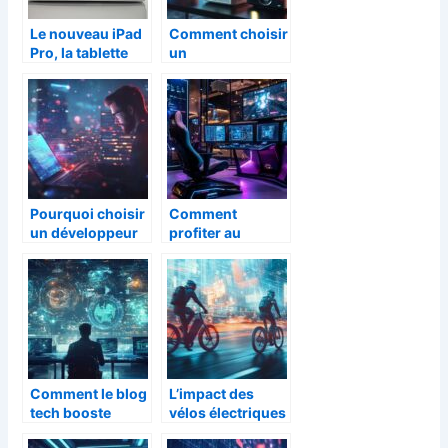
Le nouveau iPad
Comment choisir
Pro, la tablette
un
proche d’un
vidéoprojecteur
MacBook
en fonction de
votre budget et
de vos besoins
Pourquoi choisir
Comment
un développeur
profiter au
freelance à Lille
maximum de
pour votre projet
votre expérience
web ?
de jeu sur cresus
casino
Comment le blog
L’impact des
tech booste
vélos électriques
l’optimisation
sur nos