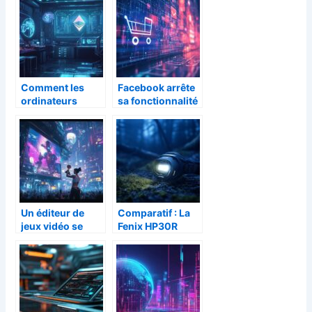
SEO et
déplacements
l’innovation
quotidiens : plus
numérique
d’info
Comment les
Facebook arrête
ordinateurs
sa fonctionnalité
quantiques
de live shopping :
pourraient
quelles
transformer la
alternatives pour
crypto-monnaie
les e-
?
commerçants ?
Un éditeur de
Comparatif : La
jeux vidéo se
Fenix HP30R
distingue en
V2.0 face aux
remportant une
meilleures
avance
lampes frontales
impressionnante
de secourisme
aux Game
Awards : le sacre