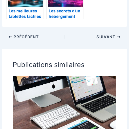
surprise de
Devolver Digital
Les meilleures
Les secrets d’un
tablettes tactiles
hebergement
2024 pour la
web personnel
productivite
fiable et adapte a
professionnelle
vos besoins
PRÉCÉDENT
SUIVANT
Publications similaires