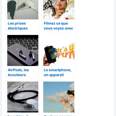
Les prises
Filmez ce que
électriques
vous voyez avec
connectées, mais
les lentilles
pourquoi?
connectées
AirPods, les
Le smartphone,
écouteurs
un appareil
connectés qui
indispensable
vous suivent
dans la vie des
partout
adolescents