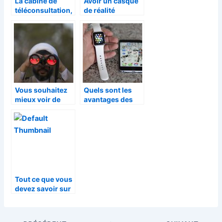
La cabine de
Avoir un casque
téléconsultation,
de réalité
une aubaine pour
virtuelle
les patients
Vous souhaitez
Quels sont les
mieux voir de
avantages des
nuit ? Équipez
montres
vous comme il se
connectées?
doit
Tout ce que vous
devez savoir sur
Power BI