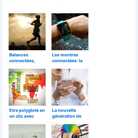
Balances
Les montres
connectées,
connectées: la
bonne ou
tendance pour la
mauvaise idée ?
surveillance des
enfants
Etre polyglote en
La nouvelle
un clic avec
génération de
MUAMA Enence
communication
mobile