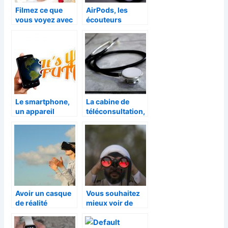
Filmez ce que
AirPods, les
vous voyez avec
écouteurs
les lentilles
connectés qui
connectées
vous suivent
partout
Le smartphone,
La cabine de
un appareil
téléconsultation,
indispensable
une aubaine pour
dans la vie des
les patients
adolescents
Avoir un casque
Vous souhaitez
de réalité
mieux voir de
virtuelle
nuit ? Équipez
vous comme il se