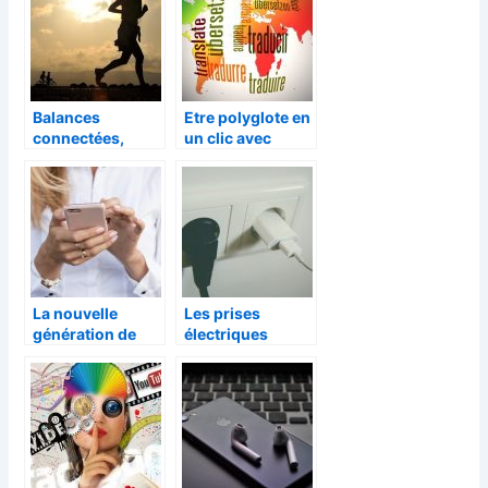
Balances
Etre polyglote en
connectées,
un clic avec
bonne ou
MUAMA Enence
mauvaise idée ?
La nouvelle
Les prises
génération de
électriques
communication
connectées, mais
mobile
pourquoi?