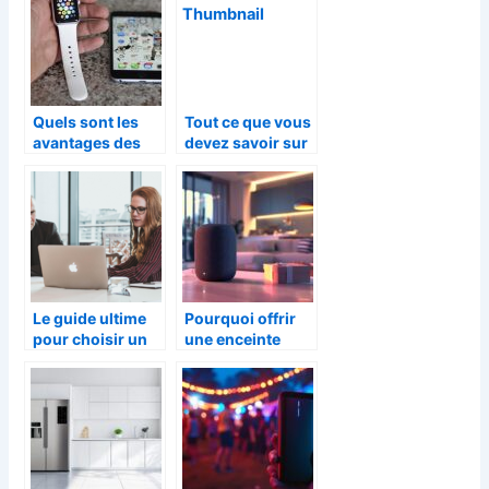
doit
Quels sont les
Tout ce que vous
avantages des
devez savoir sur
montres
Power BI
connectées?
Le guide ultime
Pourquoi offrir
pour choisir un
une enceinte
systeme de
connectée pour
visioconference
la fête des pères
complet pour
votre entreprise