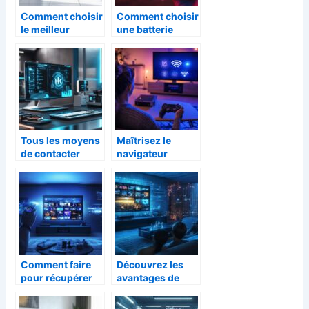
Comment choisir
Comment choisir
le meilleur
une batterie
électroménager
externe
pour équiper
10000mah pour
votre maison
profiter
pleinement de
son festival
Tous les moyens
Maîtrisez le
de contacter
navigateur
Hager : Zoom sur
Internet sur PS3 :
le service de
guide complet
notifications
sur comment
SMS
connecter la PS3
à Internet
Comment faire
Découvrez les
pour récupérer
avantages de
des chaînes de
l’IPTV pour un
télévision ?
divertissement