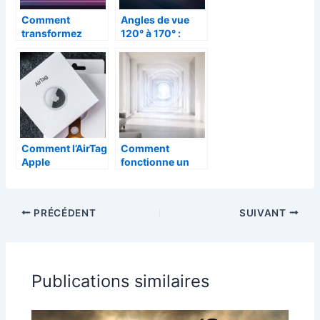
Comment
Angles de vue
transformez
120° à 170° :
votre Raspberry
guide complet
Pi en récepteur
pour votre
AirPlay avec un
caméra de recul
budget mini
Clio 4
Comment l’AirTag
Comment
Apple
fonctionne un
révolutionne la
répéteur WiFi
localisation de
pour améliorer
vos objets
votre connexion
PRÉCÉDENT
SUIVANT
quotidiens
Internet dans
toute votre
maison
Publications similaires