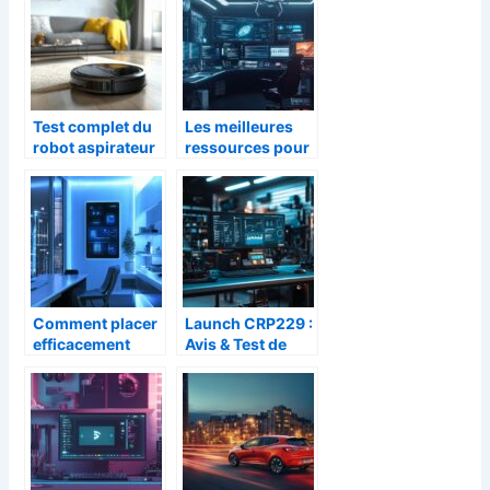
sans frontières
Test complet du
Les meilleures
robot aspirateur
ressources pour
laveur :
les passionnés
performance et
de culture geek
technologie au
et high-tech
rendez-vous
face aux
obstacles du
quotidien
Comment placer
Launch CRP229 :
efficacement
Avis & Test de
votre boîtier fibre
cette valise
optique chez
diagnostic face
vous
aux
dysfonctionnem
ents fréquents de
votre véhicule