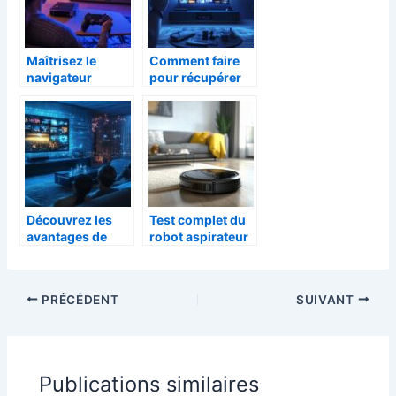
son festival
Maîtrisez le
Comment faire
navigateur
pour récupérer
Internet sur PS3 :
des chaînes de
guide complet
télévision ?
sur comment
connecter la PS3
à Internet
Découvrez les
Test complet du
avantages de
robot aspirateur
l’IPTV pour un
laveur :
divertissement
performance et
sans frontières
technologie au
PRÉCÉDENT
SUIVANT
rendez-vous
face aux
obstacles du
quotidien
Publications similaires