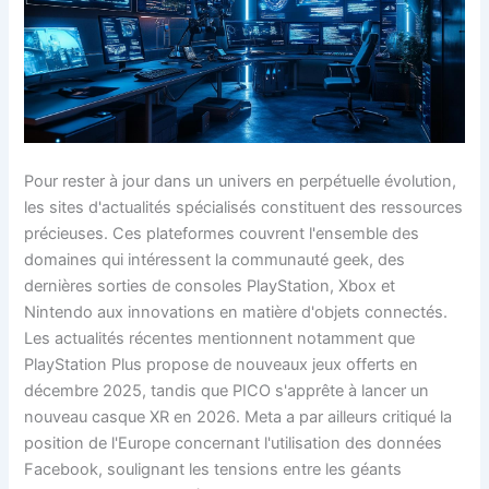
Pour rester à jour dans un univers en perpétuelle évolution,
les sites d'actualités spécialisés constituent des ressources
précieuses. Ces plateformes couvrent l'ensemble des
domaines qui intéressent la communauté geek, des
dernières sorties de consoles PlayStation, Xbox et
Nintendo aux innovations en matière d'objets connectés.
Les actualités récentes mentionnent notamment que
PlayStation Plus propose de nouveaux jeux offerts en
décembre 2025, tandis que PICO s'apprête à lancer un
nouveau casque XR en 2026. Meta a par ailleurs critiqué la
position de l'Europe concernant l'utilisation des données
Facebook, soulignant les tensions entre les géants