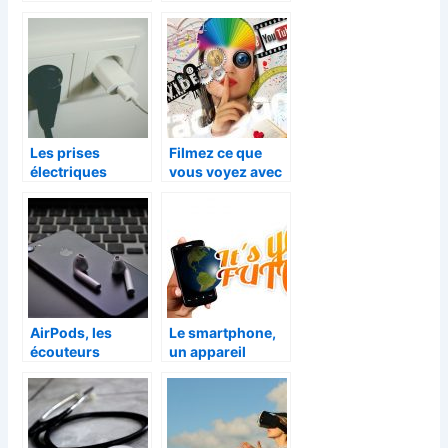
MUAMA Enence
communication
mobile
Les prises
Filmez ce que
électriques
vous voyez avec
connectées, mais
les lentilles
pourquoi?
connectées
AirPods, les
Le smartphone,
écouteurs
un appareil
connectés qui
indispensable
vous suivent
dans la vie des
partout
adolescents