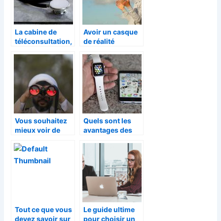
La cabine de
Avoir un casque
téléconsultation,
de réalité
une aubaine pour
virtuelle
les patients
Vous souhaitez
Quels sont les
mieux voir de
avantages des
nuit ? Équipez
montres
vous comme il se
connectées?
doit
Tout ce que vous
Le guide ultime
devez savoir sur
pour choisir un