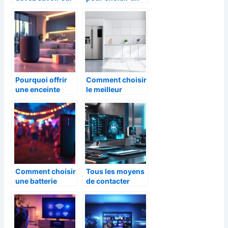
Power BI
systeme de
visioconference
complet pour
votre entreprise
Pourquoi offrir
Comment choisir
une enceinte
le meilleur
connectée pour
électroménager
la fête des pères
pour équiper
votre maison
Comment choisir
Tous les moyens
une batterie
de contacter
externe
Hager : Zoom sur
10000mah pour
le service de
profiter
notifications
pleinement de
SMS