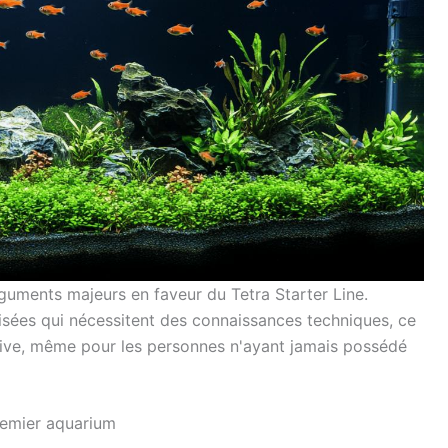
 arguments majeurs en faveur du Tetra Starter Line.
isées qui nécessitent des connaissances techniques, ce
itive, même pour les personnes n'ayant jamais possédé
remier aquarium