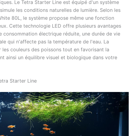
iques. Le Tetra Starter Line est équipé d'un système
imule les conditions naturelles de lumière. Selon les
White 80L, le système propose même une fonction
ineux. Cette technologie LED offre plusieurs avantages
ne consommation électrique réduite, une durée de vie
le qui n'affecte pas la température de l'eau. La
r les couleurs des poissons tout en favorisant la
t ainsi un équilibre visuel et biologique dans votre
etra Starter Line