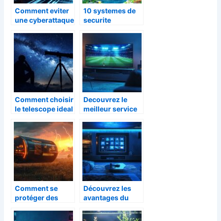
Comment eviter
10 systemes de
une cyberattaque
securite
en externalisant
infaillibles pour
sa SI pour les
proteger les
PME et ETI
meilleures
maisons
Minecraft :
conseils et
exemples
Comment choisir
Decouvrez le
le telescope ideal
meilleur service
pour debuter en
de television en
astronomie
streaming pour
les amateurs de
football
Comment se
Découvrez les
protéger des
avantages du
orages violents
service de
et des fortes
télévision par