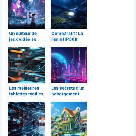
transformer la
alternatives pour
crypto-monnaie
les e-
?
commerçants ?
Un éditeur de
Comparatif : La
jeux vidéo se
Fenix HP30R
distingue en
V2.0 face aux
remportant une
meilleures
avance
lampes frontales
impressionnante
de secourisme
aux Game
Awards : le sacre
surprise de
Devolver Digital
Les meilleures
Les secrets d’un
tablettes tactiles
hebergement
2024 pour la
web personnel
productivite
fiable et adapte a
professionnelle
vos besoins