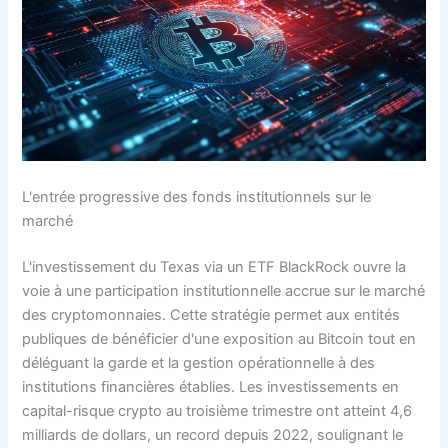
L'entrée progressive des fonds institutionnels sur le
marché
L'investissement du Texas via un ETF BlackRock ouvre la
voie à une participation institutionnelle accrue sur le marché
des cryptomonnaies. Cette stratégie permet aux entités
publiques de bénéficier d'une exposition au Bitcoin tout en
déléguant la garde et la gestion opérationnelle à des
institutions financières établies. Les investissements en
capital-risque crypto au troisième trimestre ont atteint 4,6
milliards de dollars, un record depuis 2022, soulignant le