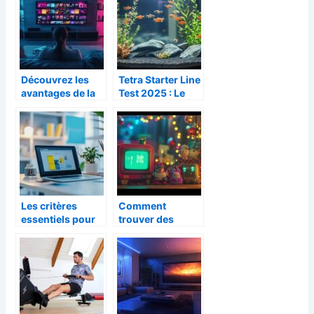
chaleurs cet été
internet et l’offre
d’essai gratuit de
48h
Découvrez les
Tetra Starter Line
avantages de la
Test 2025 : Le
télévision en
meilleur pou
streaming avec
debuter avec un
plus de 30 000
aquarium à
chaînes
filtration intégrée
Les critères
Comment
essentiels pour
trouver des
commander
jouets de noël
efficacement ses
uniques comme
fournitures de
le Tamagotchi
bureau en ligne
pour vos enfants