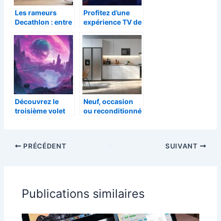
Les rameurs
Profitez d’une
Decathlon : entre
expérience TV de
accessibilité et
haute qualité
performance
avec esiptv pro
Découvrez le
Neuf, occasion
troisième volet
ou reconditionné
de la saga de
: pourquoi
science-fiction
l’électroménager
avec son affiche
reconditionné
PRÉCÉDENT
SUIVANT
impressionnante
gagne du terrain
en France ?
Publications similaires