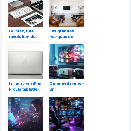
Le iMac, une
Les grandes
révolution des
marques de
ordinateurs
technologies
Apple
d’affichage et ses
nouveautés
aujourd’hui.
Le nouveau iPad
Comment choisir
Pro, la tablette
un
proche d’un
vidéoprojecteur
MacBook
en fonction de
votre budget et
de vos besoins