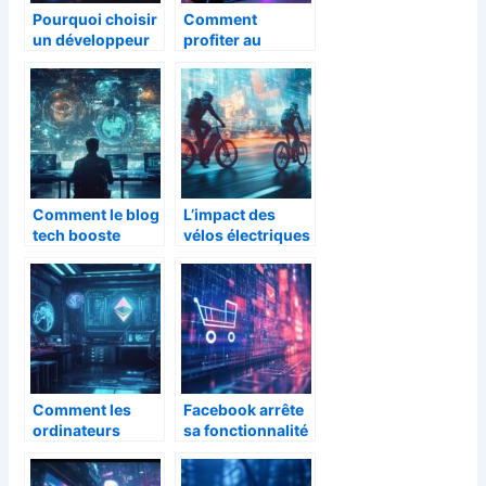
Pourquoi choisir
Comment
un développeur
profiter au
freelance à Lille
maximum de
pour votre projet
votre expérience
web ?
de jeu sur cresus
casino
Comment le blog
L’impact des
tech booste
vélos électriques
l’optimisation
sur nos
SEO et
déplacements
l’innovation
quotidiens : plus
numérique
d’info
Comment les
Facebook arrête
ordinateurs
sa fonctionnalité
quantiques
de live shopping :
pourraient
quelles